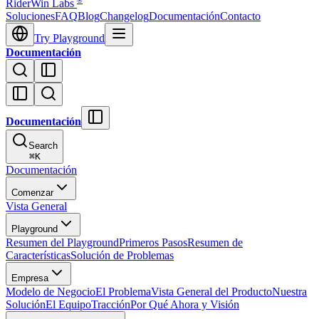
®
RiderWin Labs
Soluciones
FAQ
Blog
Changelog
Documentación
Contacto
Try Playground
Documentación
Documentación
Search
⌘
K
Documentación
Comenzar
Vista General
Playground
Resumen del Playground
Primeros Pasos
Resumen de
Características
Solución de Problemas
Empresa
Modelo de Negocio
El Problema
Vista General del Producto
Nuestra
Solución
El Equipo
Tracción
Por Qué Ahora y Visión