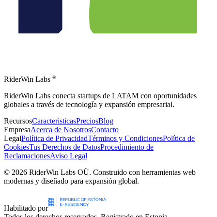
®
RiderWin Labs
RiderWin Labs conecta startups de LATAM con oportunidades
globales a través de tecnología y expansión empresarial.
Recursos
Características
Precios
Blog
Empresa
Acerca de Nosotros
Contacto
Legal
Política de Privacidad
Términos y Condiciones
Política de
Cookies
Tus Derechos de Datos
Procedimiento de
Reclamaciones
Aviso Legal
©
2026
RiderWin Labs OÜ
.
Construido con herramientas web
modernas y diseñado para expansión global.
Habilitado por
Todos los derechos reservados. Registrado en Estonia.