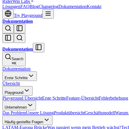
®
RiderWin Labs
Lösungen
FAQ
Blog
Changelog
Dokumentation
Kontakt
Try Playground
Dokumentation
Dokumentation
Search
⌘
K
Dokumentation
Erste Schritte
Übersicht
Playground
Playground Übersicht
Erste Schritte
Feature-Übersicht
Fehlerbehebung
Unternehmen
Das Problem
Unsere Lösung
Produktübersicht
Geschäftsmodell
Warum J
Häufig gestellte Fragen
LATAM-Europa Brücke
Was passiert wenn mein Betrieb wächst?
Tech