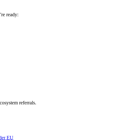
're ready:
cosystem referrals.
 der EU