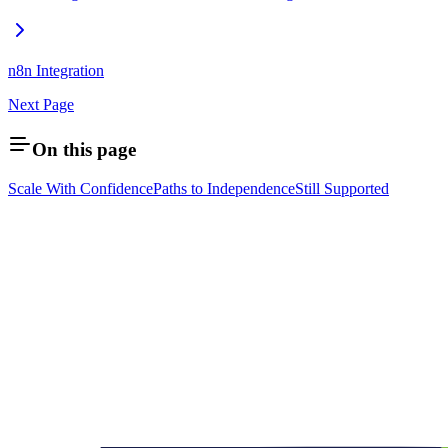
n8n Integration
Next Page
On this page
Scale With Confidence
Paths to Independence
Still Supported