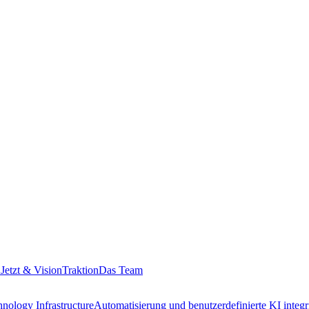
etzt & Vision
Traktion
Das Team
nology Infrastructure
Automatisierung und benutzerdefinierte KI integr